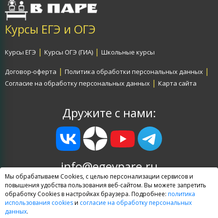
Курсы ЕГЭ и ОГЭ
|
|
Курсы ЕГЭ
Курсы ОГЭ (ГИА)
Школьные курсы
|
|
Договор-оферта
Политика обработки персональных данных
|
Согласие на обработку персональных данных
Карта сайта
Дружите с нами:
info@egevpare.ru
Мы обрабатываем Cookies, с целью персонализации сервисов и
Все права защищены
повышения удобства пользования веб-сайтом. Вы можете запретить
обработку Cookies в настройках браузера. Подробнее:
политика
© 2009—2026 В ПАРЕ (TwoStu)
использования cookies
и
согласие на обработку персональных
данных
.