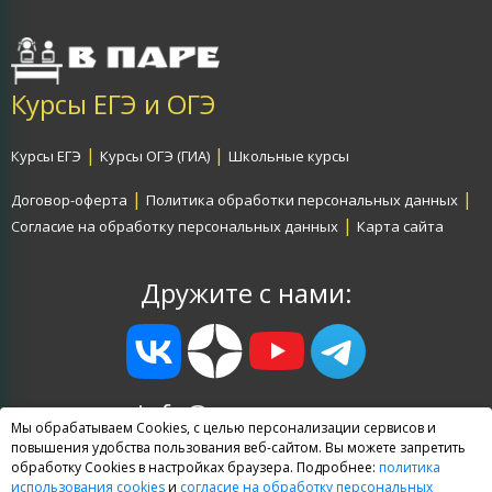
Курсы ЕГЭ и ОГЭ
|
|
Курсы ЕГЭ
Курсы ОГЭ (ГИА)
Школьные курсы
|
|
Договор-оферта
Политика обработки персональных данных
|
Согласие на обработку персональных данных
Карта сайта
Дружите с нами:
info@egevpare.ru
Мы обрабатываем Cookies, с целью персонализации сервисов и
Все права защищены
повышения удобства пользования веб-сайтом. Вы можете запретить
обработку Cookies в настройках браузера. Подробнее:
политика
использования cookies
и
согласие на обработку персональных