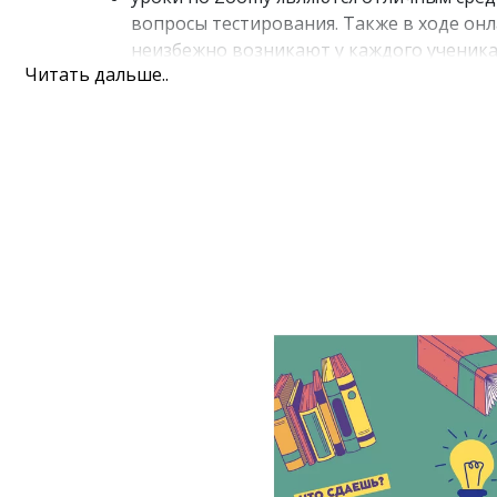
вопросы тестирования. Также в ходе о
неизбежно возникают у каждого ученика
Читать дальше..
Кроме блочной системы обучения высокая эффектив
для постановки устной и письменной речи, изучения