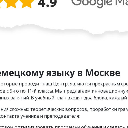
емецкому языку в Москве
 которые проводит наш Центр, являются прекрасным ср
в с 5-го по 11-й классы. Мы предлагаем инновационную
ых занятий. В учебный план входят два блока, каждый
ения сложных теоретических вопросов, проработки гр
контакта ученика и преподавателя;
ством оптимизировать программу обучения и сделать ак