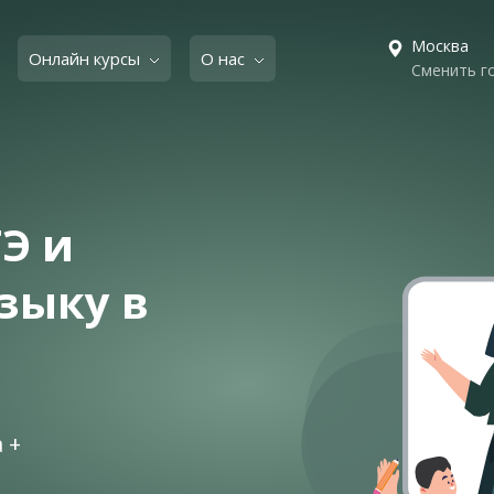
Москва
Онлайн курсы
О нас
Сменить г
Э и
зыку в
 +